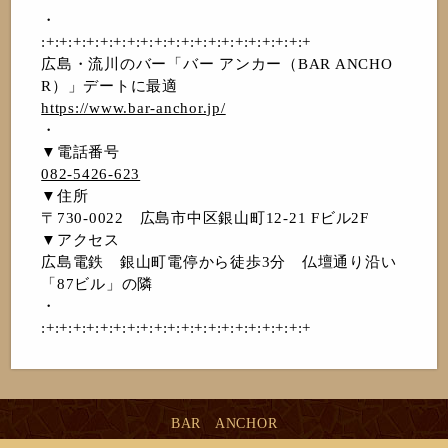
・
:+:+:+:+:+:+:+:+:+:+:+:+:+:+:+:+:+:+:+:+
広島・流川のバー「バー アンカー（BAR ANCHO
R）」デートに最適
https://www.bar-anchor.jp/
・
▼電話番号
082-5426-623
▼住所
〒730-0022 広島市中区銀山町12-21 Fビル2F
▼アクセス
広島電鉄 銀山町電停から徒歩3分 仏壇通り沿い
「87ビル」の隣
・
:+:+:+:+:+:+:+:+:+:+:+:+:+:+:+:+:+:+:+:+
BAR ANCHOR